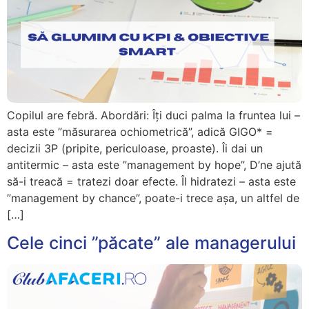
Copilul are febră. Abordări: Îți duci palma la fruntea lui –
asta este ”măsurarea ochiometrică”, adică GIGO* =
decizii 3P (pripite, periculoase, proaste). Îi dai un
antitermic – asta este ”management by hope”, D’ne ajută
să-i treacă = tratezi doar efecte. Îl hidratezi – asta este
”management by chance”, poate-i trece așa, un altfel de
[…]
Cele cinci ”păcate” ale managerului