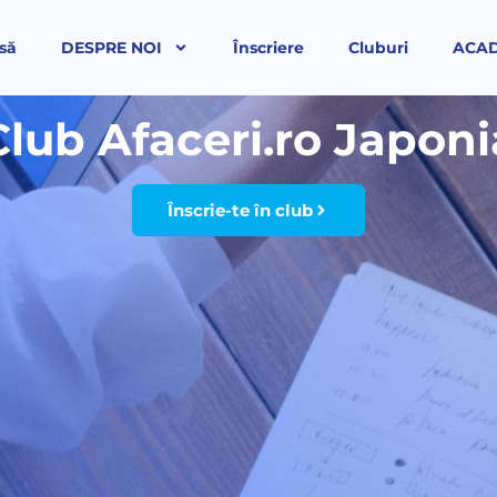
să
DESPRE NOI
Înscriere
Cluburi
ACA
Club Afaceri.ro Japoni
Înscrie-te în club