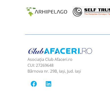
Asociația Club Afaceri.ro
CUI: 27269648
Bârnova nr. 29B, Iași, Jud. Iași
© Toate drepturile rezervate
Dezvoltat pro-bono de
ObtineClienti.ro