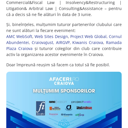
Commercial&Fiscal Law | Insolvency&Restructuring |
Litigation& Arbitral Law | Consulting&Assistance – pentru
că a decis să ne fie alături în data de 3 iunie.
Și, bineînțeles, mulțumim tuturor partenerilor clubului care
ne sunt alături la fiecare eveniment:
AMC WebSoft
,
Web Sites Design
,
Project Web Global,
Cornul
Abundentei
,
CraiovaJust,
AIRGVP
,
Kiwanis Craiova
,
Ramada
Plaza Craiova
și tuturor colegilor din club care contribuie
activ la organizarea acestor evenimente în Craiova.
Doar împreună reușim să facem ca totul să fie posibil.