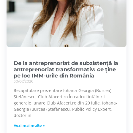
De la antreprenoriat de subzistență la
antreprenoriat transformativ: ce ține
pe loc IMM-urile din România
30/07/2026
Recapitulare prezentare Iohana-Georgia (Burcea)
Ștefănescu, Club Afaceri.ro În cadrul întâlnirii
generale lunare Club Afaceri.ro din 29 iulie, Iohana-
Georgia (Burcea) Ștefănescu, Public Policy Expert,
doctor în
Vezi mai multe »