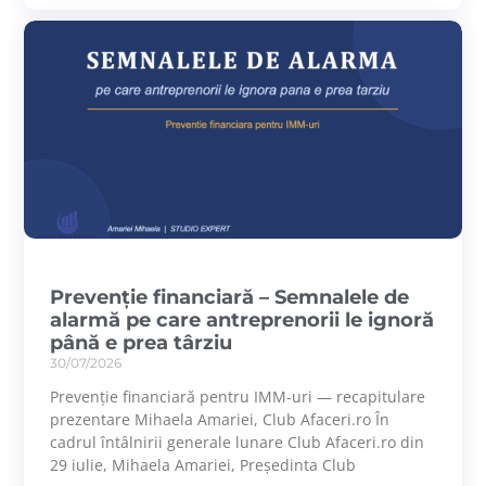
Prevenție financiară – Semnalele de
alarmă pe care antreprenorii le ignoră
până e prea târziu
30/07/2026
Prevenție financiară pentru IMM-uri — recapitulare
prezentare Mihaela Amariei, Club Afaceri.ro În
cadrul întâlnirii generale lunare Club Afaceri.ro din
29 iulie, Mihaela Amariei, Președinta Club