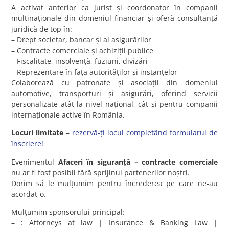
A activat anterior ca jurist și coordonator în companii
multinaționale din domeniul financiar și oferă consultanță
juridică de top în:
– Drept societar, bancar și al asigurărilor
– Contracte comerciale și achiziții publice
– Fiscalitate, insolvență, fuziuni, divizări
– Reprezentare în fața autorităților și instanțelor
Colaborează cu patronate și asociații din domeniul
automotive, transporturi și asigurări, oferind servicii
personalizate atât la nivel național, cât și pentru companii
internaționale active în România.
Locuri limitate
–
rezervă-ți locul completând formularul de
înscriere!
Evenimentul
Afaceri în siguranță – contracte comerciale
nu ar fi fost posibil fără sprijinul partenerilor noștri.
Dorim să le mulțumim pentru încrederea pe care ne-au
acordat-o.
Mulțumim sponsorului principal:
– : Attorneys at law | Insurance & Banking Law |