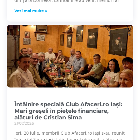
din Țara Dornelor. La întâlnire au venit membri ai
Vezi mai multe »
Întâlnire specială Club Afaceri.ro Iași:
Mari greșeli în piețele financiare,
alături de Cristian Sima
21/07/2026
Ieri, 20 iulie, membrii Club Afaceri.ro Iași s-au reunit
într-o întâlnire ieșită din tiparul obișnuit, alături de