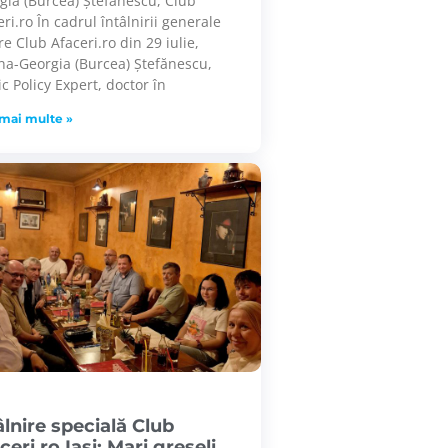
gia (Burcea) Ștefănescu, Club
ri.ro În cadrul întâlnirii generale
re Club Afaceri.ro din 29 iulie,
na-Georgia (Burcea) Ștefănescu,
ic Policy Expert, doctor în
 mai multe »
âlnire specială Club
ceri.ro Iași: Mari greșeli