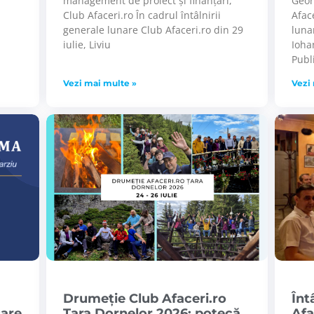
management de proiect și finanțări,
Geor
Club Afaceri.ro În cadrul întâlnirii
Aface
generale lunare Club Afaceri.ro din 29
luna
iulie, Liviu
Ioha
Publ
Vezi mai multe »
Vezi
Drumeție Club Afaceri.ro
Înt
care
Țara Dornelor 2026: potecă,
Afa