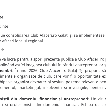
te
dinte
e consolidarea Club Afaceri.ro Galați și să implementeze o
 afaceri local și regional.
ud:
a va lucra pentru a spori prezența publică a Club Afaceri.ro pri
solidând astfel imaginea clubului în rândul antreprenorilor ș
membri
: În anul 2026, Club Afaceri.ro Galați își propune 
imentele organizate de club, care vor fi o oportunitate ex
ipa va organiza dezbateri și sesiuni pe teme relevante pent
gementul, marketingul, insolvența și investițiile, pentru
niștii din domeniul financiar și antreprenori
: Un alt 
ori și profesioniștii din domeniul financiar. Echipa de