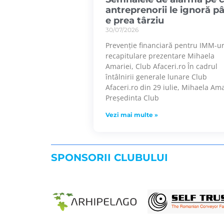
antreprenorii le ignoră p
e prea târziu
30/07/2026
Prevenție financiară pentru IMM-u
recapitulare prezentare Mihaela
Amariei, Club Afaceri.ro În cadrul
întâlnirii generale lunare Club
Afaceri.ro din 29 iulie, Mihaela Ama
Președinta Club
Vezi mai multe »
SPONSORII CLUBULUI