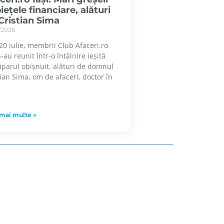
piețele financiare, alături
Cristian Sima
/2026
, 20 iulie, membrii Club Afaceri.ro
s-au reunit într-o întâlnire ieșită
tiparul obișnuit, alături de domnul
tian Sima, om de afaceri, doctor în
 mai multe »