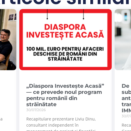
„Diaspora Investește Acasă”
De 
— ce prevede noul program
sub
pentru românii din
ant
străinătate
tra
IMM
30/07/2026
30/0
la
Recapitulare prezentare Liviu Dinu,
consultant independent în
Reca