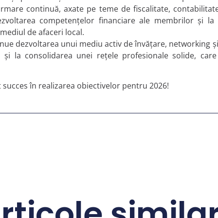
ormare continuă, axate pe teme de fiscalitate, contabilita
 dezvoltarea competențelor financiare ale membrilor și la
 mediul de afaceri local.
ue dezvoltarea unui mediu activ de învățare, networking și s
i și la consolidarea unei rețele profesionale solide, care
lt succes în realizarea obiectivelor pentru 2026!
rticole simila