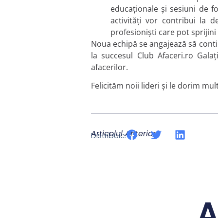
educaționale și sesiuni de f
activități vor contribui la
profesioniști care pot sprijini
Noua echipă se angajează să contin
la succesul Club Afaceri.ro Galaț
afacerilor.
Felicităm noii lideri și le dorim mu
Articolul Anterior
Distribuie:
A