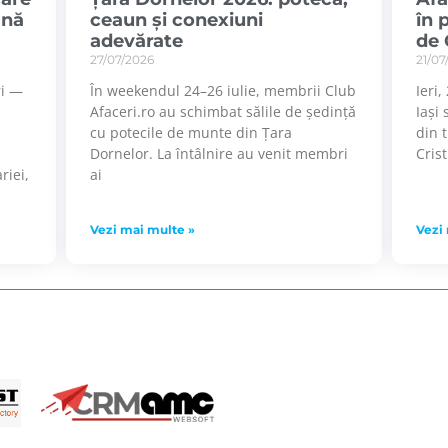
ână
ceaun și conexiuni
în 
adevărate
de 
27/07/2026
21/07
ri —
În weekendul 24–26 iulie, membrii Club
Ieri
Afaceri.ro au schimbat sălile de ședință
Iași 
cu potecile de munte din Țara
din 
Dornelor. La întâlnire au venit membri
Cris
riei,
ai
Vezi mai multe »
Vezi