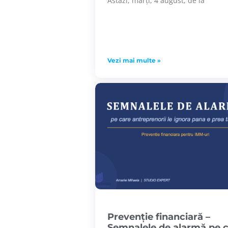
Astăzi, marți, 4 august, de la
Vezi mai multe »
Prevenție financiară –
Semnalele de alarmă pe 