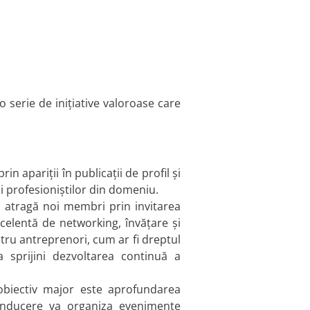
 serie de inițiative valoroase care
n apariții în publicații de profil și
i profesioniștilor din domeniu.
să atragă noi membri prin invitarea
celentă de networking, învățare și
ru antreprenori, cum ar fi dreptul
 a sprijini dezvoltarea continuă a
obiectiv major este aprofundarea
 conducere va organiza evenimente