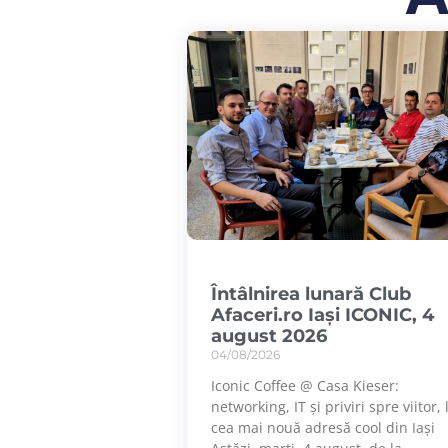
Întâlnirea lunară Club
Afaceri.ro Iași ICONIC, 4
august 2026
04/08/2026
Iconic Coffee @ Casa Kieser:
networking, IT și priviri spre viitor, 
cea mai nouă adresă cool din Iași