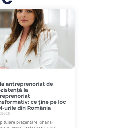
la antreprenoriat de
zistență la
reprenoriat
nsformativ: ce ține pe loc
-urile din România
7/2026
pitulare prezentare Iohana-