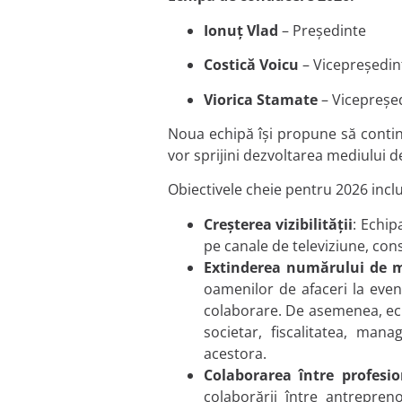
Ionuț Vlad
– Președinte
Costică Voicu
– Vicepreședin
Viorica Stamate
– Vicepreșe
Noua echipă își propune să continu
vor sprijini dezvoltarea mediului de
Obiectivele cheie pentru 2026 incl
Creșterea vizibilității
: Echip
pe canale de televiziune, con
Extinderea numărului de 
oamenilor de afaceri la even
colaborare. De asemenea, ech
societar, fiscalitatea, mana
acestora.
Colaborarea între profesio
colaborării între antrepren