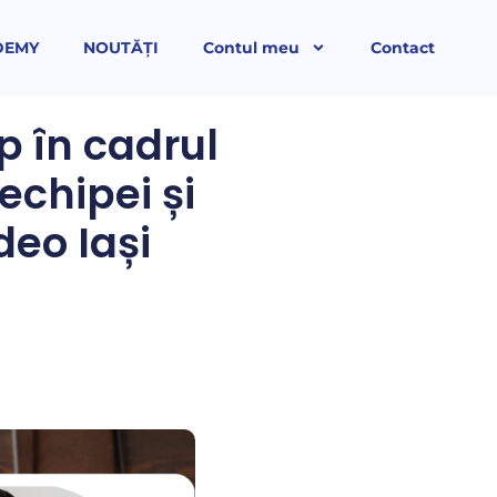
DEMY
NOUTĂȚI
Contul meu
Contact
p în cadrul
echipei și
deo Iași