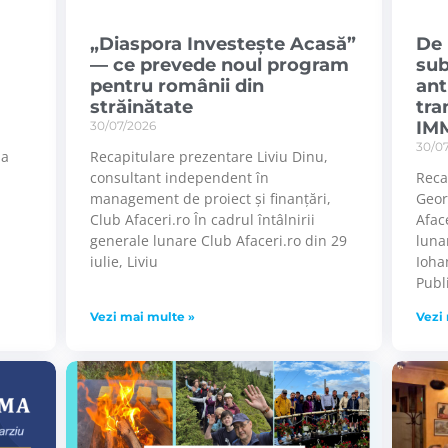
„Diaspora Investește Acasă”
De 
— ce prevede noul program
sub
pentru românii din
ant
străinătate
tra
IMM
30/07/2026
30/0
la
Recapitulare prezentare Liviu Dinu,
consultant independent în
Reca
management de proiect și finanțări,
Geor
Club Afaceri.ro În cadrul întâlnirii
Aface
generale lunare Club Afaceri.ro din 29
luna
iulie, Liviu
Ioha
Publ
Vezi mai multe »
Vezi