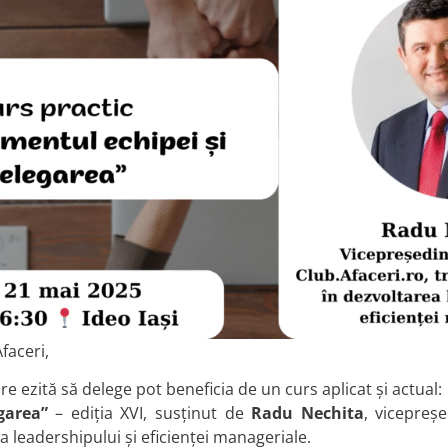
faceri,
e ezită să delege pot beneficia de un curs aplicat și actual:
garea”
– ediția XVI, susținut de
Radu Nechita
, vicepreșe
a leadershipului și eficienței manageriale.