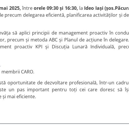
mai 2025,
între
orele 09:30 și 16:30,
la
Ideo Iași (șos.Păcura
le precum delegarea eficientă, planificarea activităților și de
învăța să aplici principii de management proactiv în cond
ăților, precum și metoda ABC și Planul de acțiune în delegare
ment proactiv KPI și Discuția Lunară Individuală, pre
.
u membrii CARO.
tă oportunitate de dezvoltare profesională, într-un cadru a
Este un pas important pentru toți cei care doresc să își
și mai eficiente.