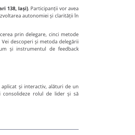
ri 138, Iași)
. Participanții vor avea
zvoltarea autonomiei și clarității în
ucerea prin delegare, cinci metode
. Vei descoperi și metoda delegării
cum și instrumentul de feedback
plicat și interactiv, alături de un
 consolideze rolul de lider și să