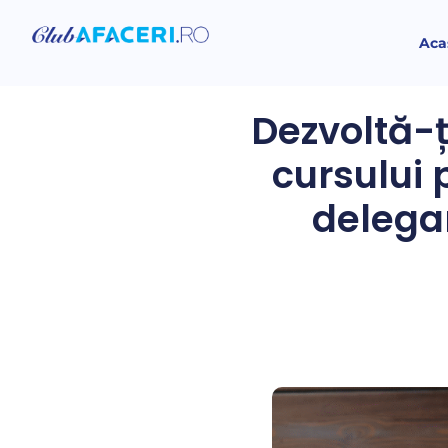
Aca
Dezvoltă-ț
cursului 
delegar