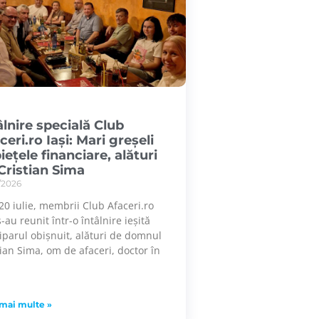
âlnire specială Club
ceri.ro Iași: Mari greșeli
piețele financiare, alături
Cristian Sima
/2026
, 20 iulie, membrii Club Afaceri.ro
s-au reunit într-o întâlnire ieșită
tiparul obișnuit, alături de domnul
tian Sima, om de afaceri, doctor în
 mai multe »