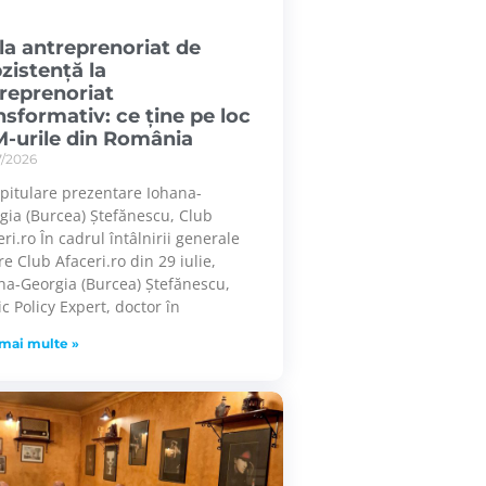
la antreprenoriat de
zistență la
reprenoriat
nsformativ: ce ține pe loc
-urile din România
7/2026
pitulare prezentare Iohana-
gia (Burcea) Ștefănescu, Club
ri.ro În cadrul întâlnirii generale
re Club Afaceri.ro din 29 iulie,
na-Georgia (Burcea) Ștefănescu,
ic Policy Expert, doctor în
 mai multe »