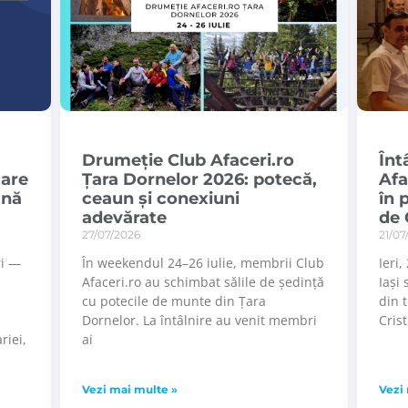
Drumeție Club Afaceri.ro
Înt
care
Țara Dornelor 2026: potecă,
Afa
ână
ceaun și conexiuni
în 
adevărate
de 
27/07/2026
21/07
ri —
În weekendul 24–26 iulie, membrii Club
Ieri
Afaceri.ro au schimbat sălile de ședință
Iași 
cu potecile de munte din Țara
din 
Dornelor. La întâlnire au venit membri
Cris
riei,
ai
Vezi mai multe »
Vezi