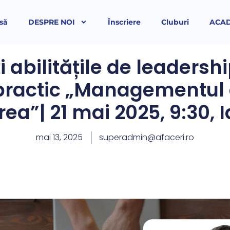
să
DESPRE NOI
Înscriere
Cluburi
ACA
i abilitățile de leadershi
practic „Managementul 
ea”| 21 mai 2025, 9:30, I
mai 13, 2025
superadmin@afaceri.ro