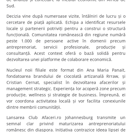
Sud.
Decizia vine după numeroase vizite, întâlniri de lucru și o
cercetare de piață aplicată. Echipa a identificat resursele
locale și partenerii potriviți pentru a construi o structură
funcțională. Comunitatea românească din regiune numără
peste 1.000 de persoane active în domenii precum
antreprenoriat, servicii profesionale, producție și
consultanță. Acest context oferă o bază solidă pentru
dezvoltarea unei platforme de colaborare economică.
Nucleul noii filiale este format din Ana Maria Panait,
fondatoarea brandului de ciocolată artizanală Rrraw, și
Cristian Cernat, specialist în dezvoltarea afacerilor și
management strategic. Experiența lor acoperă zone precum
producție, wellness și strategie de business. Împreună, ei
vor coordona activitatea locală și vor facilita conexiunile
dintre membrii comunității.
Lansarea Club Afaceri.ro Johannesburg transmite un
semnal clar privind maturizarea antreprenoriatului
românesc din diaspora. Inițiativa contrazice ideea lipsei de