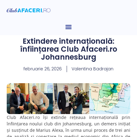
Extindere internațională:
înființarea Club Afaceri.ro
Johannesburg
februarie 26, 2026
Valentina Badrajan
Club Afaceri.ro își extinde rețeaua internațională prin
înființarea noului club din Johannesburg, un demers inițiat
și susținut de Marius Alexa, în urma unui proces de trei ani
de analiză și conectare la mediul economic din Africa de