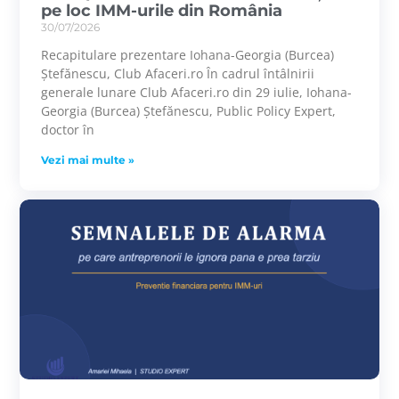
pe loc IMM-urile din România
30/07/2026
Recapitulare prezentare Iohana-Georgia (Burcea)
Ștefănescu, Club Afaceri.ro În cadrul întâlnirii
generale lunare Club Afaceri.ro din 29 iulie, Iohana-
Georgia (Burcea) Ștefănescu, Public Policy Expert,
doctor în
Vezi mai multe »