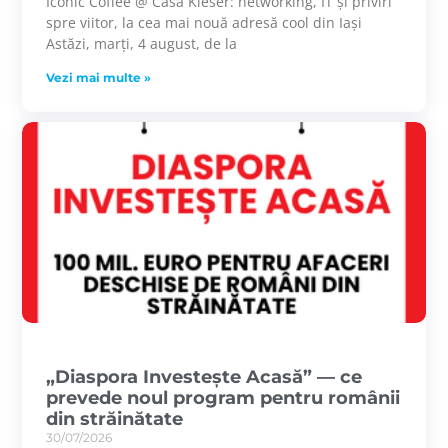
Iconic Coffee @ Casa Kieser: networking, IT și priviri
spre viitor, la cea mai nouă adresă cool din Iași
Astăzi, marți, 4 august, de la
Vezi mai multe »
„Diaspora Investește Acasă” — ce
prevede noul program pentru românii
din străinătate
30/07/2026