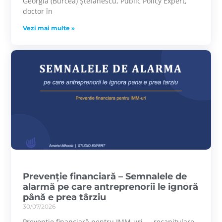
Georgia (Burcea) Ștefănescu, Public Policy Expert,
doctor în
Vezi mai multe »
Prevenție financiară – Semnalele de
alarmă pe care antreprenorii le ignoră
până e prea târziu
30/07/2026
Prevenție financiară pentru IMM-uri — recapitulare