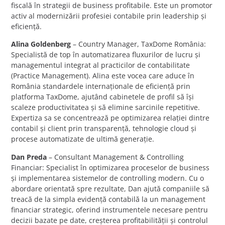
fiscală în strategii de business profitabile. Este un promotor
activ al modernizării profesiei contabile prin leadership și
eficiență.
Alina Goldenberg
– Country Manager, TaxDome România:
Specialistă de top în automatizarea fluxurilor de lucru și
managementul integrat al practicilor de contabilitate
(Practice Management). Alina este vocea care aduce în
România standardele internaționale de eficiență prin
platforma TaxDome, ajutând cabinetele de profil să își
scaleze productivitatea și să elimine sarcinile repetitive.
Expertiza sa se concentrează pe optimizarea relației dintre
contabil și client prin transparență, tehnologie cloud și
procese automatizate de ultimă generație.
Dan Preda
– Consultant Management & Controlling
Financiar: Specialist în optimizarea proceselor de business
și implementarea sistemelor de controlling modern. Cu o
abordare orientată spre rezultate, Dan ajută companiile să
treacă de la simpla evidență contabilă la un management
financiar strategic, oferind instrumentele necesare pentru
decizii bazate pe date, creșterea profitabilității și controlul