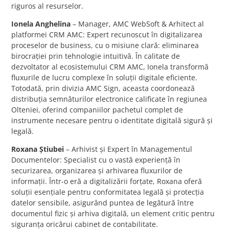
riguros al resurselor.
Ionela Anghelina
– Manager, AMC WebSoft & Arhitect al
platformei CRM AMC: Expert recunoscut în digitalizarea
proceselor de business, cu o misiune clară: eliminarea
birocrației prin tehnologie intuitivă. În calitate de
dezvoltator al ecosistemului CRM AMC, Ionela transformă
fluxurile de lucru complexe în soluții digitale eficiente.
Totodată, prin divizia AMC Sign, aceasta coordonează
distribuția semnăturilor electronice calificate în regiunea
Olteniei, oferind companiilor pachetul complet de
instrumente necesare pentru o identitate digitală sigură și
legală.
Roxana Știubei
– Arhivist și Expert în Managementul
Documentelor: Specialist cu o vastă experiență în
securizarea, organizarea și arhivarea fluxurilor de
informații. Într-o eră a digitalizării forțate, Roxana oferă
soluții esențiale pentru conformitatea legală și protecția
datelor sensibile, asigurând puntea de legătură între
documentul fizic și arhiva digitală, un element critic pentru
siguranța oricărui cabinet de contabilitate.