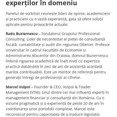
experților în domeniu
Panelul de vorbitori reunește lideri de opinie, academicieni
și practicieni cu o vastă experiență, gata să ofere soluții
aplicate pentru provocările actuale:
Radu Buziernescu
– Fondatorul Grupului Professional
Consulting: Lider de necontestat al pieței de consultanță
fiscală, contabilitate și audit din regiunea Olteniei. Profesor
universitar în cadrul Facultății de Economie și
Administrarea Afacerilor din Craiova, domnul Buziernescu
îmbină rigoarea academică de înalt nivel cu expertiza
practică dobândită în zeci de ani de asistență acordată
marilor contribuabili. Este un mentor de referință pentru
generații întregi de profesioniști ai cifrelor.
Marcel Vulpoi
– Founder & CEO, Vulpoi & Toader
Management (VTM): Unul dintre cei mai influenți experți în
management financiar și consultanță din România. Cu o
viziune pragmatică și o experiență de peste 20 de ani în
coordonarea unor portofolii complexe, Marcel este
recunoscut pentru capacitatea de a traduce legislația