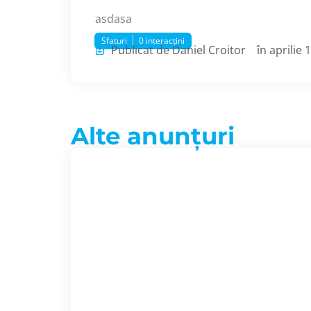
asdasa
Sfaturi
0 interacțini
Publicat de Daniel Croitor
în aprilie 
Alte anunțuri
De
Daniel Croitor
aprilie 18, 2023