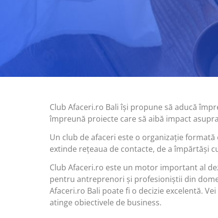
Club Afaceri.ro Bali își propune să aducă împr
împreună proiecte care să aibă impact asupra c
Un club de afaceri este o organizație formată 
extinde rețeaua de contacte, de a împărtăși cun
Club Afaceri.ro este un motor important al dez
pentru antreprenori și profesioniștii din domen
Afaceri.ro Bali poate fi o decizie excelentă. Vei
atinge obiectivele de business.