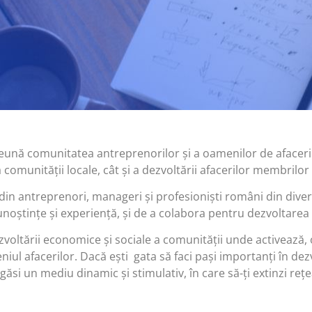
eună comunitatea antreprenorilor și a oamenilor de afaceri 
omunității locale, cât și a dezvoltării afacerilor membrilor 
din antreprenori, manageri și profesioniști români din dive
oștințe și experiență, și de a colabora pentru dezvoltarea a
voltării economice și sociale a comunității unde activează, 
iul afacerilor. Dacă ești gata să faci pași importanți în dezv
 găsi un mediu dinamic și stimulativ, în care să-ți extinzi rețe