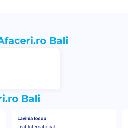
faceri.ro Bali
.ro Bali
Lavinia Iosub
Livit International